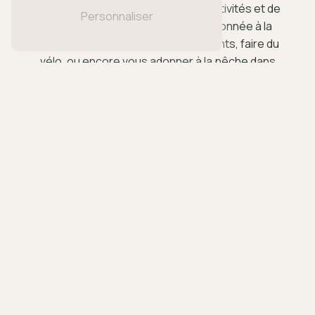
Adresse
Matin propose un large éventail d'activités et de
Personnaliser
loisirs. Vous pourrez partir en randonnée à la
20 rue de Pommiers
découverte des sentiers environnants, faire du
38580 Allevard
vélo, ou encore vous adonner à la pêche dans
les environs. Les enfants ne seront pas en
reste avec des aires de jeux adaptées à leur
âge.
Informations pratiques
Téléphone
Pour plus d'informations sur le camping Clair
Matin dans la ville de Montmélian, n'hésitez pas à
04 76 97 55 19
les contacter au 04 76 97 55 19. Vous pourrez
ainsi obtenir tous les détails nécessaires pour
réserver votre séjour et vivre une expérience
inoubliable en pleine nature.
Horaires
En savoir
Contactez-
Du lundi au samedi :
plus
nous