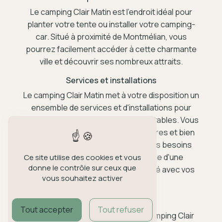
Le camping Clair Matin est l'endroit idéal pour
planter votre tente ou installer votre camping-
car. Situé à proximité de Montmélian, vous
pourrez facilement accéder à cette charmante
ville et découvrir ses nombreux attraits.
Services et installations
Le camping Clair Matin met à votre disposition un
ensemble de services et d'installations pour
rendre votre séjour des plus confortables. Vous
pourrez profiter de sanitaires propres et bien
entretenus, d'une épicerie pour vos besoins
quotidiens, d'une laverie, et même d'une
Ce site utilise des cookies et vous
donne le contrôle sur ceux que
connexion wifi pour rester connecté avec vos
vous souhaitez activer
proches.
Activités et loisirs
Tout accepter
Tout refuser
Pour les amateurs de plein air, le camping Clair