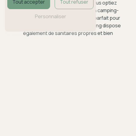
Tout accepter
Tout refuser
séjour en toute tranquillité. Que vous optiez
pour une tente, une caravane ou un camping-
Personnaliser
car, vous trouverez l'emplacement parfait pour
installer votre campement. Le camping dispose
également de sanitaires propres et bien
entretenus, ainsi que de branchements
électriques pour plus de confort.
Une Piscine pour se Rafraîchir
La piscine du Camping Clair Matin est l'endroit
idéal pour se rafraîchir et se détendre après une
journée d'activités en plein air. Ouverte aux
campeurs, elle offre un espace agréable pour
se baigner et se relaxer au soleil. Les enfants
pourront s'amuser en toute sécurité dans la
pataugeoire, pendant que les parents
profiteront du calme du lieu pour se reposer.
Des Services de Qualité